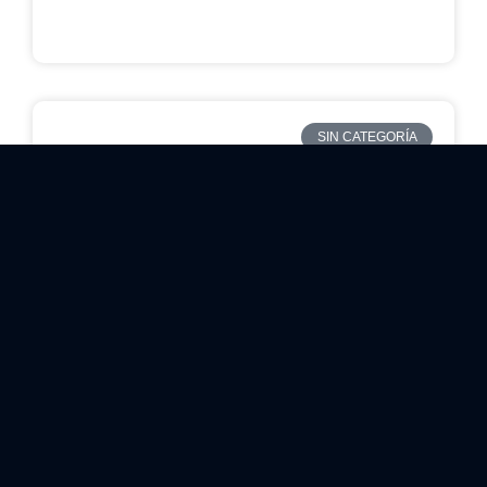
LEER MAS
SIN CATEGORÍA
Logística en la Industria de
Alimentos: Calidad y Rentabilidad
Colombia cuenta con un sector agroindustrial
robusto, responsable de alimentar a más de 50
millones de personas y exportar a