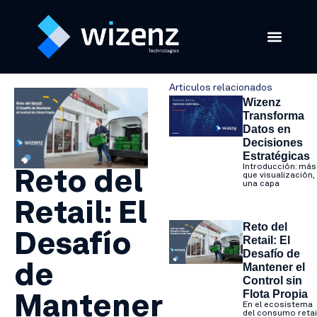
Soluciones GPS
Software de Transp
Articulos relacionados
Wizenz
Transforma
Datos en
Decisiones
Estratégicas
Introducción: más
Reto del
que visualización,
una capa
Retail: El
Reto del
Desafío
Retail: El
Desafío de
Mantener el
de
Control sin
Flota Propia
Mantener
En el ecosistema
del consumo retai