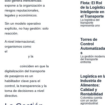
solo genera ineficiencias:
Flota: El Rol
expone a la organización a
de la Logístic
riesgos reputacionales,
Inteligente en
legales y económicos.
el Transporte
La logística del
transporte
Sin un modelo operativo
representa uno
explícito, no hay gestión: solo
reacción.
Torres de
A nivel internacional,
Control
organismos como
Automatizada
el
International Transport
s
Forum (OECD)
y la
European
La gestión modern
del transporte
Commission –
enfrenta
Transport
coinciden en que la
digitalización del transporte
de pasajeros es un
Logística en l
Industria de
habilitador clave para el
Alimentos:
control, la transparencia y la
Calidad y
toma de decisiones a nivel
Rentabilidad
directivo.
Colombia cuenta
con un sector
agroindustrial