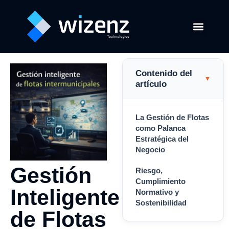
Soluciones GPS
Software de Transpor
Contenido del
▼
artículo
La Gestión de Flotas
como Palanca
Estratégica del
Negocio
Gestión
Riesgo,
Cumplimiento
Inteligente
Normativo y
Sostenibilidad
de Flotas