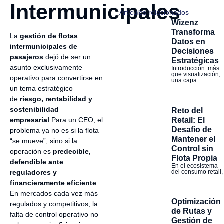
Intermunicipales
Articulos relacionados
Wizenz
Transforma
La
gestión de flotas
Datos en
intermunicipales de
Decisiones
pasajeros
dejó de ser un
Estratégicas
asunto exclusivamente
Introducción: más
que visualización,
operativo para convertirse en
una capa
un tema estratégico
de
riesgo, rentabilidad y
sostenibilidad
Reto del
empresarial
.Para un CEO, el
Retail: El
Desafío de
problema ya no es si la flota
Mantener el
“se mueve”, sino si la
Control sin
operación es
predecible,
Flota Propia
defendible ante
En el ecosistema
reguladores y
del consumo retail,
financieramente eficiente
.
En mercados cada vez más
Optimización
regulados y competitivos, la
de Rutas y
falta de control operativo no
Gestión de